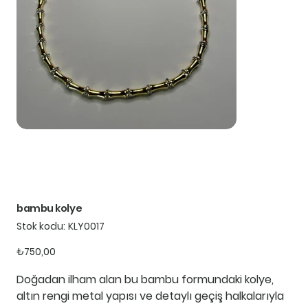
bambu kolye
Stok
Stok kodu:
KLY0017
kodu:
KLY0017
Fiyat
₺750,00
Doğadan ilham alan bu bambu formundaki kolye,
altın rengi metal yapısı ve detaylı geçiş halkalarıyla