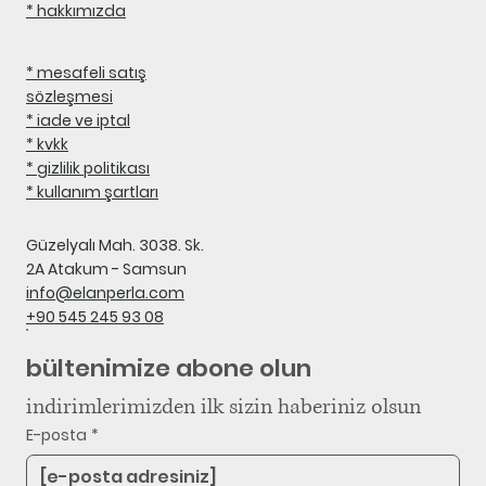
* hakkımızda
* mesafeli satış
sözleşmesi
* iade ve iptal
* kvkk
* gizlilik politikası
* kullanım şartları
Güzelyalı Mah. 3038. Sk.
2A Atakum - Samsun
info@elanperla.com
+90 545 245 93 08
bültenimize abone olun
indirimlerimizden ilk sizin haberiniz olsun
E-posta
*