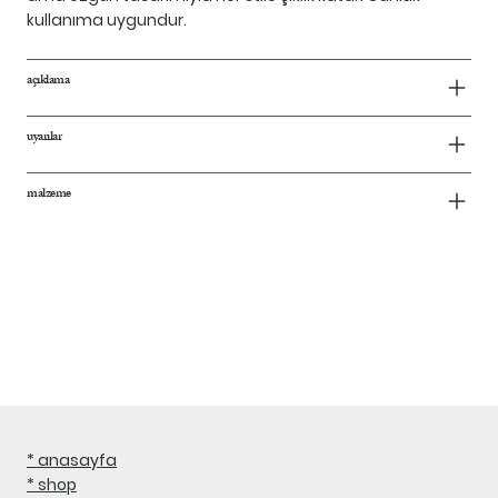
kullanıma uygundur.
açıklama
uyarılar
malzeme
* anasayfa
* shop