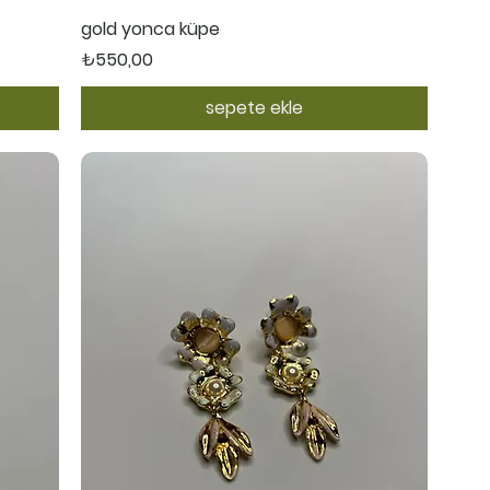
Hızlı Bakış
gold yonca küpe
Fiyat
₺550,00
sepete ekle