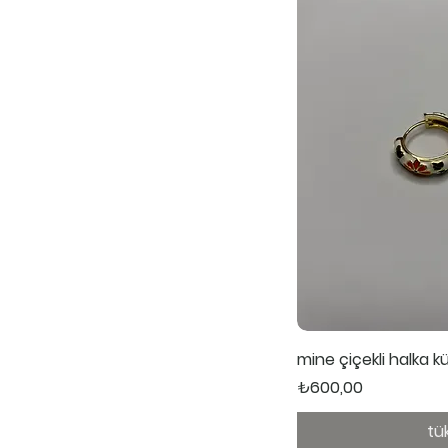
Hızl
mine çiçekli halka 
Fiyat
₺600,00
tü