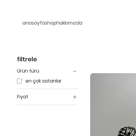
anasayfa
shop
hakkımızda
filtrele
Ürün türü
en çok satanlar
Fiyat
₺450
₺3.600