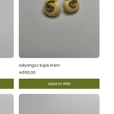
Hızlı Bakış
salyangoz küpe krem
Fiyat
₺650,00
sepete ekle