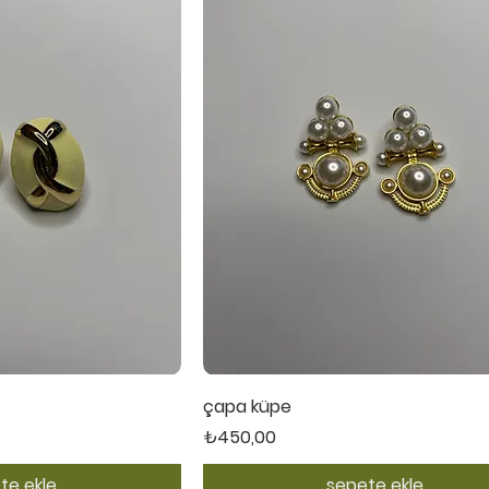
ı Bakış
Hızlı Bakış
çapa küpe
Fiyat
₺450,00
te ekle
sepete ekle