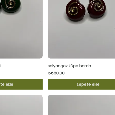
ı Bakış
Hızlı Bakış
l
salyangoz küpe bordo
Fiyat
₺650,00
te ekle
sepete ekle