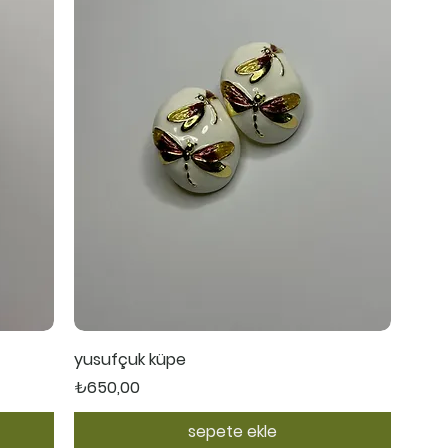
Hızlı Bakış
yusufçuk küpe
Fiyat
₺650,00
sepete ekle