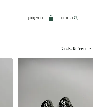
giriş yap
arama
Sırala:
En Yeni