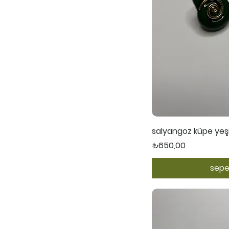
Hızl
salyangoz küpe yeşi
Fiyat
₺650,00
sepe