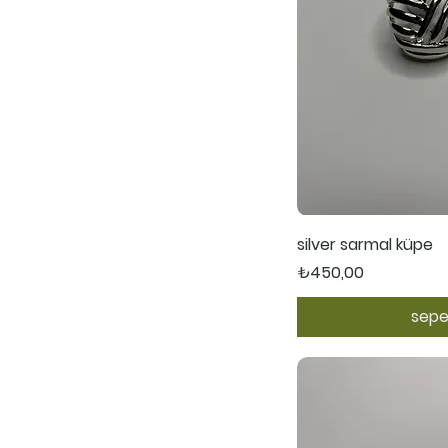
Hızl
silver sarmal küpe
Fiyat
₺450,00
sepe