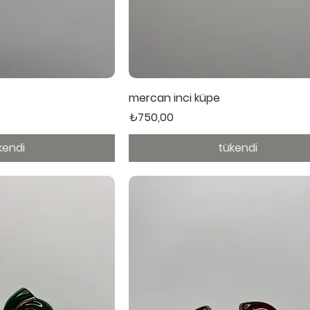
ı Bakış
Hızlı Bakış
mercan inci küpe
Fiyat
₺750,00
kendi
tükendi