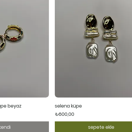
ı Bakış
Hızlı Bakış
küpe beyaz
selena küpe
Fiyat
₺600,00
kendi
sepete ekle