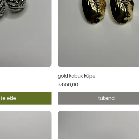
ı Bakış
Hızlı Bakış
gold kabuk küpe
Fiyat
₺550,00
te ekle
tükendi