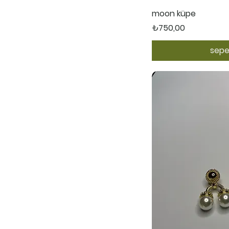
Hızl
moon küpe
Fiyat
₺750,00
sepe