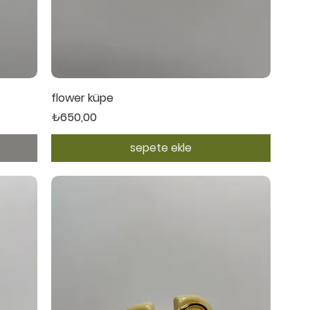
Hızlı Bakış
flower küpe
Fiyat
₺650,00
sepete ekle