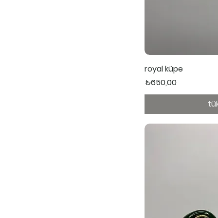
Hızl
royal küpe
Fiyat
₺650,00
tü