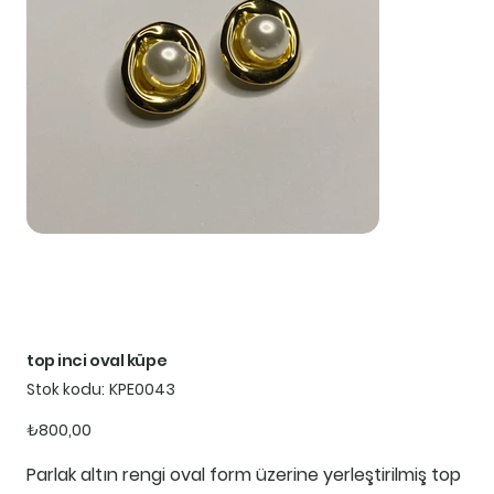
top inci oval küpe
Stok
Stok kodu:
KPE0043
kodu:
KPE0043
Fiyat
₺800,00
Parlak altın rengi oval form üzerine yerleştirilmiş top