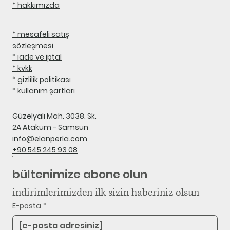
* hakkımızda
* mesafeli satış
sözleşmesi
* iade ve iptal
* kvkk
* gizlilik politikası
* kullanım şartları
Güzelyalı Mah. 3038. Sk.
2A Atakum - Samsun
info@elanperla.com
+90 545 245 93 08
bültenimize abone olun
indirimlerimizden ilk sizin haberiniz olsun
E-posta
*