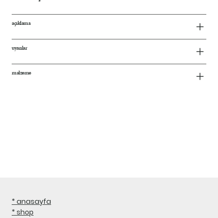
açıklama
uyarılar
malzeme
* anasayfa
* shop