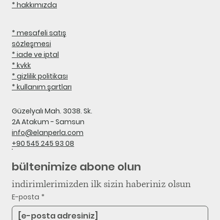
* hakkımızda
* mesafeli satış
sözleşmesi
* iade ve iptal
* kvkk
* gizlilik politikası
* kullanım şartları
Güzelyalı Mah. 3038. Sk.
2A Atakum - Samsun
info@elanperla.com
+90 545 245 93 08
bültenimize abone olun
indirimlerimizden ilk sizin haberiniz olsun
E-posta
*