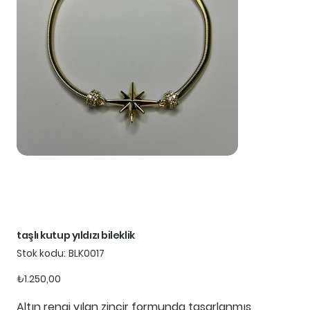
taşlı kutup yıldızı bileklik
Stok
Stok kodu:
BLK0017
kodu:
BLK0017
Fiyat
₺1.250,00
Altın rengi yılan zincir formunda tasarlanmış,