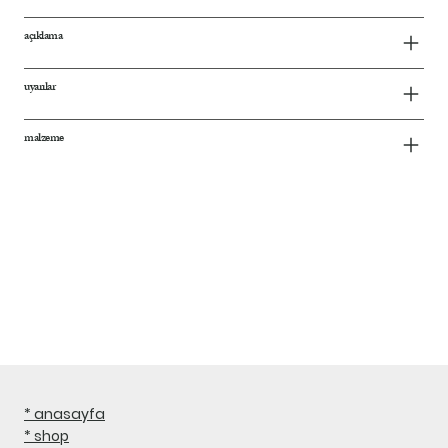
açıklama
uyarılar
malzeme
* anasayfa
* shop