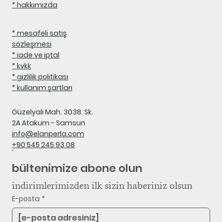
* hakkımızda
* mesafeli satış
sözleşmesi
* iade ve iptal
* kvkk
* gizlilik politikası
* kullanım şartları
Güzelyalı Mah. 3038. Sk.
2A Atakum - Samsun
info@elanperla.com
+90 545 245 93 08
bültenimize abone olun
indirimlerimizden ilk sizin haberiniz olsun
E-posta
*