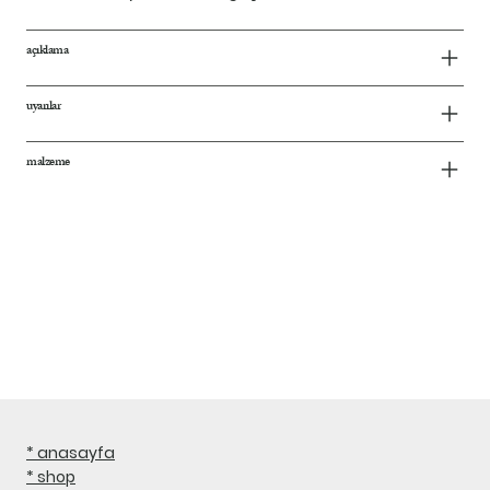
açıklama
uyarılar
malzeme
* anasayfa
* shop