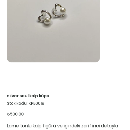
silver seul kalp küpe
Stok
Stok kodu:
KPE0018
kodu:
KPE0018
Fiyat
₺500,00
Lame tonlu kalp figürü ve içindeki zarif inci detayla