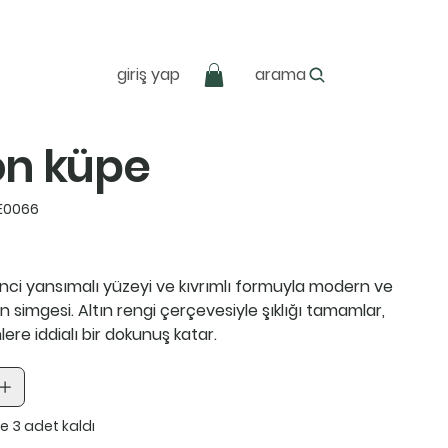
giriş yap
arama
n küpe
k
E0066
u:
0066
nci yansımalı yüzeyi ve kıvrımlı formuyla modern ve
lin simgesi. Altın rengi çerçevesiyle şıklığı tamamlar,
ere iddialı bir dokunuş katar.
e 3 adet kaldı