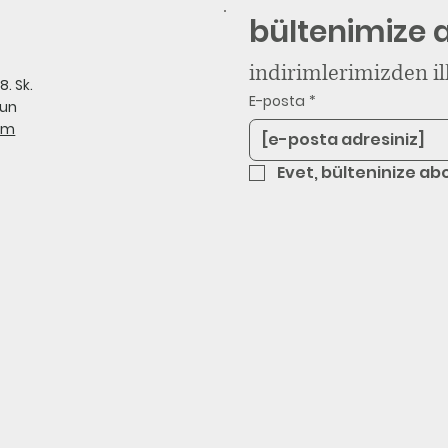
bültenimize 
indirimlerimizden il
. Sk.
E-posta
*
sun
om
Evet, bülteninize ab