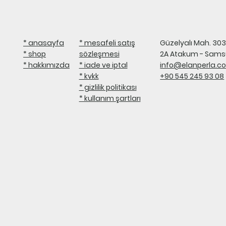
* mesafeli satış
* anasayfa
Güzelyalı Mah. 3038
sözleşmesi
* shop
2A Atakum - Sam
* iade ve iptal
* hakkımızda
info@elanperla.c
* kvkk
+90 545 245 93 08
* gizlilik politikası
* kullanım şartları