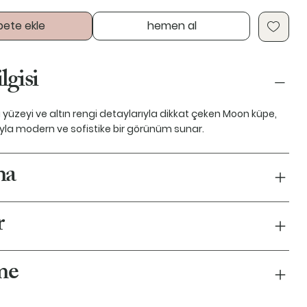
pete ekle
hemen al
lgisi
ı yüzeyi ve altın rengi detaylarıyla dikkat çeken Moon küpe,
uyla modern ve sofistike bir görünüm sunar.
ma
r
me