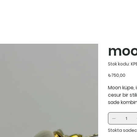
moo
Sto
Stok kodu:
KP
kod
KPE
Fiyat
₺750,00
Moon küpe, i
cesur bir sti
sade kombinl
Stokta sadec