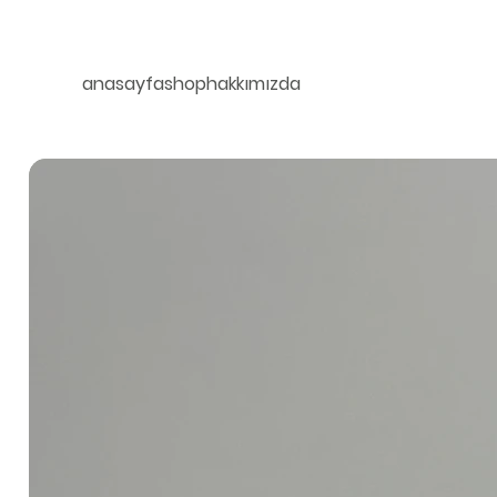
anasayfa
shop
hakkımızda