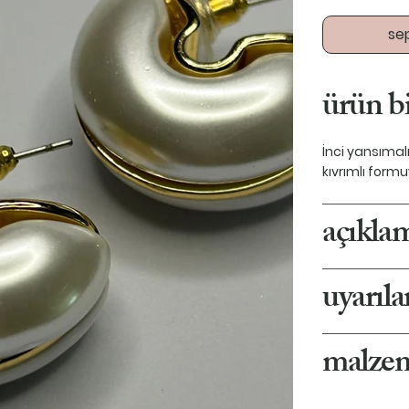
se
ürün bi
İnci yansımal
kıvrımlı form
açıkla
uyarıla
malze