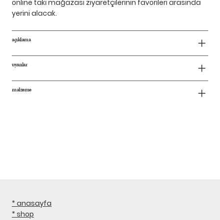
online takı mağazası ziyaretçilerinin favorileri arasında
yerini alacak.
açıklama
uyarılar
malzeme
* anasayfa
* shop