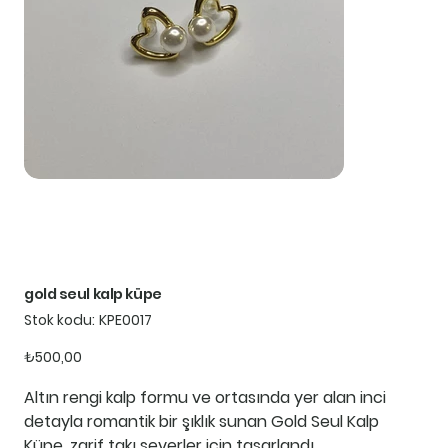
gold seul kalp küpe
Stok
Stok kodu:
KPE0017
kodu:
KPE0017
Fiyat
₺500,00
Altın rengi kalp formu ve ortasında yer alan inci
detayla romantik bir şıklık sunan Gold Seul Kalp
Küpe, zarif takı severler için tasarlandı.