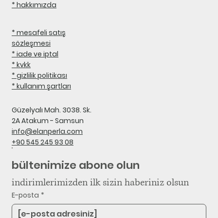
* hakkımızda
* mesafeli satış
sözleşmesi
* iade ve iptal
* kvkk
* gizlilik politikası
* kullanım şartları
Güzelyalı Mah. 3038. Sk.
2A Atakum - Samsun
info@elanperla.com
+90 545 245 93 08
bültenimize abone olun
indirimlerimizden ilk sizin haberiniz olsun
E-posta
*