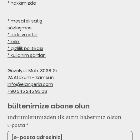
* hakkımızda
* mesafeli satış
sözleşmesi
* iade ve iptal
* kvkk
* gizlilik politikası
* kullanım şartları
Güzelyalı Mah. 3038. Sk.
2A Atakum - Samsun
info@elanperla.com
+90 545 245 93 08
bültenimize abone olun
indirimlerimizden ilk sizin haberiniz olsun
E-posta
*