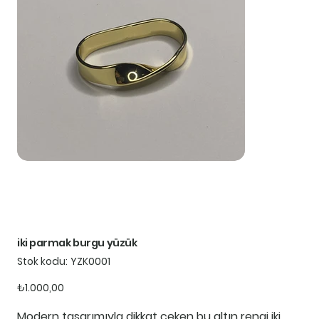
iki parmak burgu yüzük
Stok
Stok kodu:
YZK0001
kodu:
YZK0001
Fiyat
₺1.000,00
Modern tasarımıyla dikkat çeken bu altın rengi iki