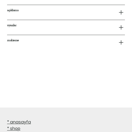
açıklama
uyarılar
malzeme
* anasayfa
* shop