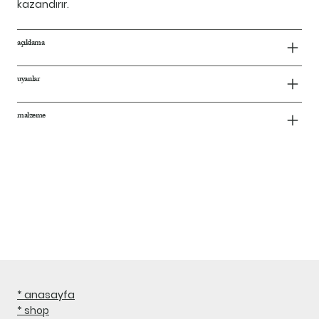
kazandırır.
açıklama
uyarılar
malzeme
* anasayfa
* shop