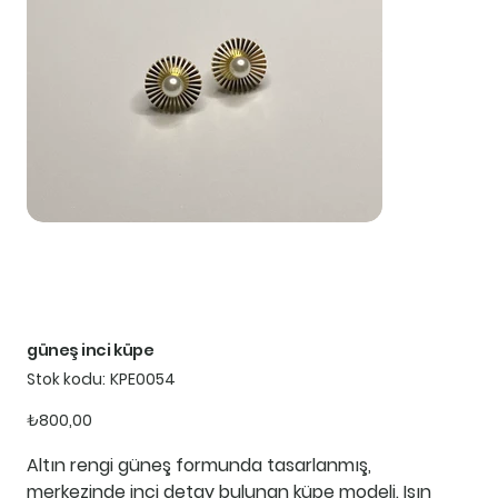
güneş inci küpe
Stok
Stok kodu:
KPE0054
kodu:
KPE0054
Fiyat
₺800,00
Altın rengi güneş formunda tasarlanmış,
merkezinde inci detay bulunan küpe modeli. Işın