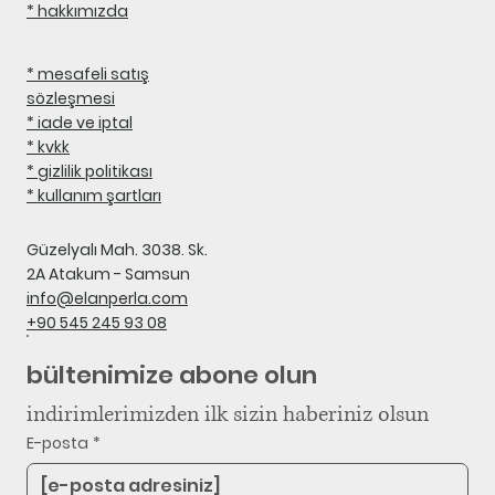
* hakkımızda
* mesafeli satış
sözleşmesi
* iade ve iptal
* kvkk
* gizlilik politikası
* kullanım şartları
Güzelyalı Mah. 3038. Sk.
2A Atakum - Samsun
info@elanperla.com
+90 545 245 93 08
bültenimize abone olun
indirimlerimizden ilk sizin haberiniz olsun
E-posta
*