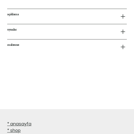
açıklama
uyarılar
malzeme
* anasayfa
* shop