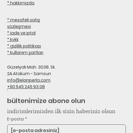
* hakkımızda
* mesafeli satış
sözleşmesi
* iade ve iptal
* kvkk
* gizlilik politikası
* kullanım şartları
Güzelyalı Mah. 3038. Sk.
2A Atakum - Samsun
info@elanperla.com
+90 545 245 93 08
bültenimize abone olun
indirimlerimizden ilk sizin haberiniz olsun
E-posta
*