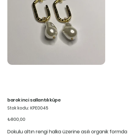
barok inci sallantılı küpe
Stok
Stok kodu:
KPE0045
kodu:
KPE0045
Fiyat
₺800,00
Dokulu altın rengi halka üzerine asılı organik formda